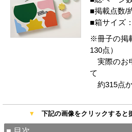
■掲載点数/約
■箱サイズ：20
※冊子の掲
130点）
実際のお申
て
約315点
▼
下記の画像をクリックすると
■ 目次