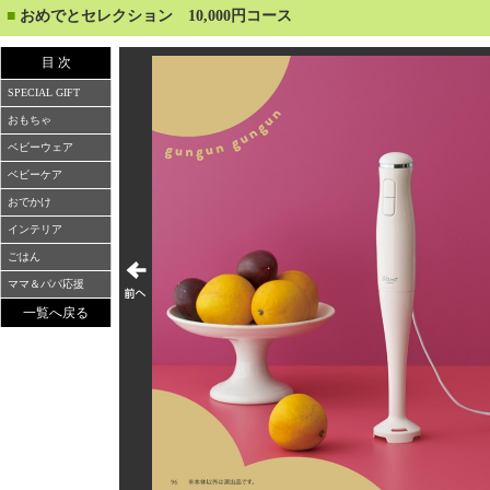
■
おめでとセレクション 10,000円コース
目 次
SPECIAL GIFT
おもちゃ
ベビーウェア
ベビーケア
おでかけ
インテリア
ごはん
ママ＆パパ応援
一覧へ戻る