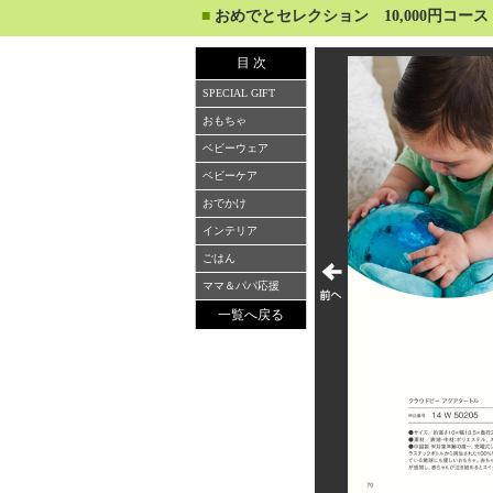
■
おめでとセレクション 10,000円コース
目 次
SPECIAL GIFT
おもちゃ
ベビーウェア
ベビーケア
おでかけ
インテリア
ごはん
ママ＆パパ応援
一覧へ戻る