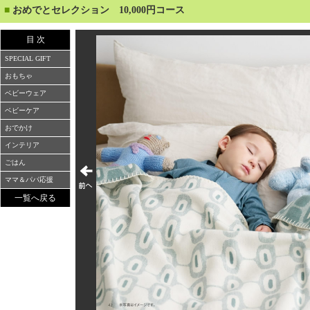
■
おめでとセレクション 10,000円コース
目 次
SPECIAL GIFT
おもちゃ
ベビーウェア
ベビーケア
おでかけ
インテリア
ごはん
ママ＆パパ応援
一覧へ戻る