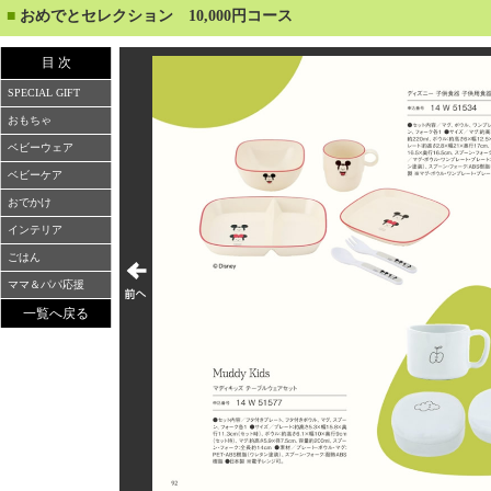
■
おめでとセレクション 10,000円コース
目 次
SPECIAL GIFT
おもちゃ
ベビーウェア
ベビーケア
おでかけ
インテリア
ごはん
ママ＆パパ応援
一覧へ戻る