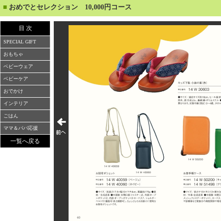
■
おめでとセレクション 10,000円コース
目 次
SPECIAL GIFT
おもちゃ
ベビーウェア
ベビーケア
おでかけ
インテリア
ごはん
ママ＆パパ応援
一覧へ戻る