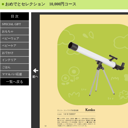
■
おめでとセレクション 10,000円コース
目 次
SPECIAL GIFT
おもちゃ
ベビーウェア
ベビーケア
おでかけ
インテリア
ごはん
ママ＆パパ応援
一覧へ戻る