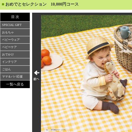
■
おめでとセレクション 10,000円コース
目 次
SPECIAL GIFT
おもちゃ
ベビーウェア
ベビーケア
おでかけ
インテリア
ごはん
ママ＆パパ応援
一覧へ戻る