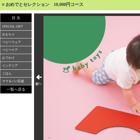
■
おめでとセレクション 10,000円コース
目 次
SPECIAL GIFT
おもちゃ
ベビーウェア
ベビーケア
おでかけ
インテリア
ごはん
ママ＆パパ応援
一覧へ戻る