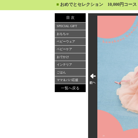
■
おめでとセレクション 10,000円コース
目 次
SPECIAL GIFT
おもちゃ
ベビーウェア
ベビーケア
おでかけ
インテリア
ごはん
ママ＆パパ応援
一覧へ戻る