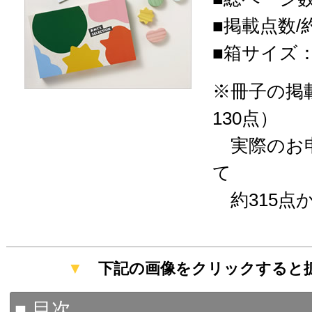
■掲載点数/約
■箱サイズ：20
※冊子の掲
130点）
実際のお申
て
約315点
▼
下記の画像をクリックすると
■ 目次