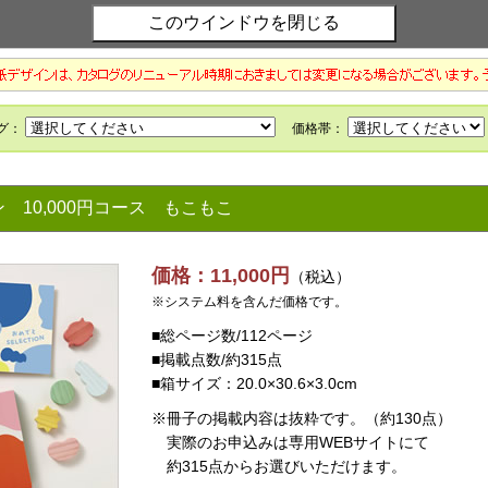
ョン
10,000円コース もこもこ
価格：11,000円
（税込）
※システム料を含んだ価格です。
■総ページ数/112ページ
■掲載点数/約315点
■箱サイズ：20.0×30.6×3.0cm
※冊子の掲載内容は抜粋です。（約130点）
実際のお申込みは専用WEBサイトにて
約315点からお選びいただけます。