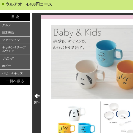
■
ウルアオ 4,400円コース
目 次
グルメ
日常美品
ファッション
キッチン＆テーブ
ルウェア
リビング
ホビー
ベビー＆キッズ
一覧へ戻る