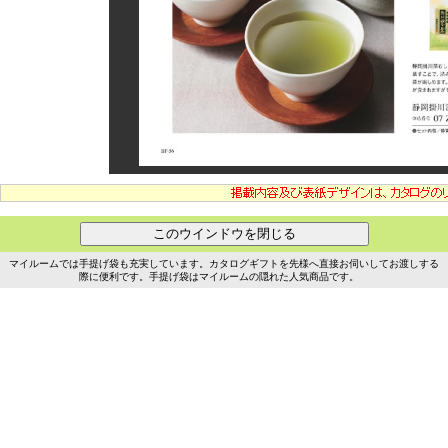
マイルームでは手提げ袋も充実しています。カタログギフトを先様へ直接お伺いしてお渡しする
際に便利です。手提げ袋はマイルームの隠れた人気商品です。