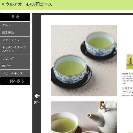
■
ウルアオ 4,400円コース
目 次
グルメ
日常美品
ファッション
キッチン＆テーブ
ルウェア
リビング
ホビー
ベビー＆キッズ
一覧へ戻る