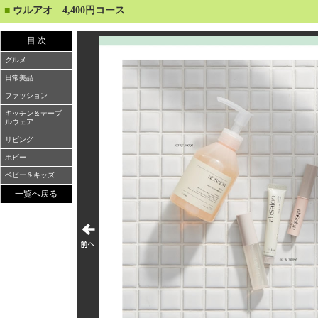
■
ウルアオ 4,400円コース
目 次
グルメ
日常美品
ファッション
キッチン＆テーブ
ルウェア
リビング
ホビー
ベビー＆キッズ
一覧へ戻る