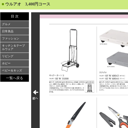
■
ウルアオ 3,400円コース
目 次
グルメ
日常美品
ファッション
キッチン＆テーブ
ルウェア
リビング
ホビー
ベビー＆キッズ
一覧へ戻る