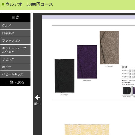
■
ウルアオ 3,400円コース
目 次
グルメ
日常美品
ファッション
キッチン＆テーブ
ルウェア
リビング
ホビー
ベビー＆キッズ
一覧へ戻る