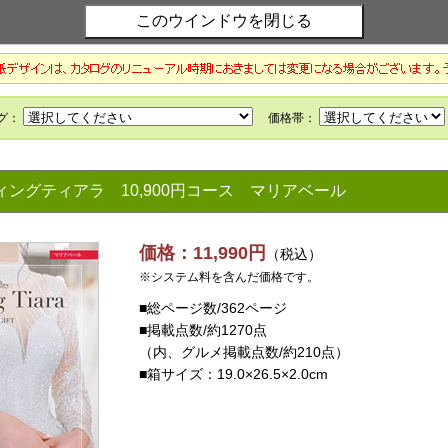
ディングティアラ
10,900円コース マリアベール
価格：11,990円
（税込）
※システム料を含んだ価格です。
■総ページ数/362ページ
■掲載点数/約1270点
（内、グルメ掲載点数/約210点）
■箱サイズ：19.0×26.5×2.0cm