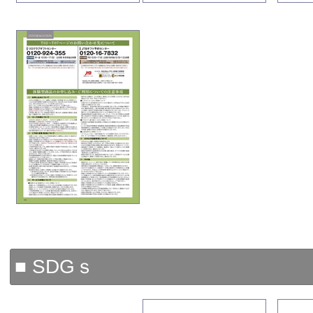
■ SDGｓ