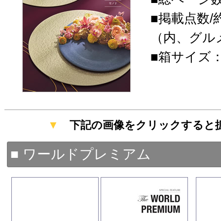
■掲載点数/約
（内、グルメ
■箱サイズ：19
▼
下記の画像をクリックすると
■ ワールドプレミアム