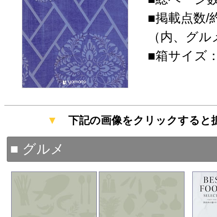
■掲載点数/約
（内、グルメ
■箱サイズ：19
▼
下記の画像をクリックすると
■ グルメ