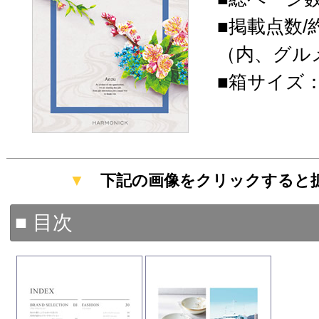
■掲載点数/約
（内、グルメ
■箱サイズ：19
▼
下記の画像をクリックすると
■ 目次