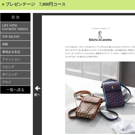
■
プレゼンテージ 7,800円コース
目 次
LIFE WITH
FAVORITE THINGS
TOP BRAND
体験
価値ある名品
ファッション
リビング
ダイニング
グルメ
一覧へ戻る