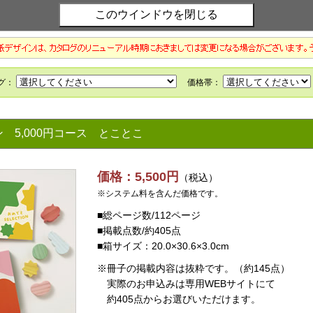
ョン
5,000円コース とことこ
価格：5,500円
（税込）
※システム料を含んだ価格です。
■総ページ数/112ページ
■掲載点数/約405点
■箱サイズ：20.0×30.6×3.0cm
※冊子の掲載内容は抜粋です。（約145点）
実際のお申込みは専用WEBサイトにて
約405点からお選びいただけます。