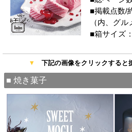
■掲載点数/
（内、グルメ
■箱サイズ：20
▼
下記の画像をクリックすると
■ 焼き菓子