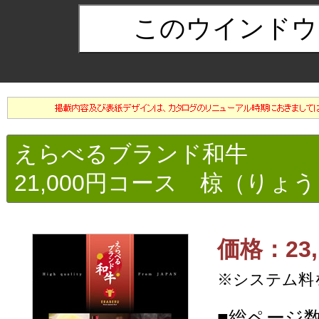
えらべるブランド和牛
21,000円コース 椋（りょ
価格：23,
※システム料
■総ページ数