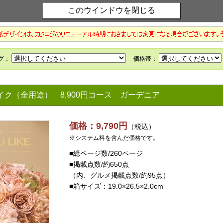
ライク（全用途）
8,900円コース ガーデニア
価格：9,790円
（税込）
※システム料を含んだ価格です。
■総ページ数/260ページ
■掲載点数/約650点
（内、グルメ掲載点数/約95点）
■箱サイズ：19.0×26.5×2.0cm