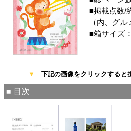
■掲載点数/約
（内、グルメ
■箱サイズ：19
▼
下記の画像をクリックすると
■ 目次