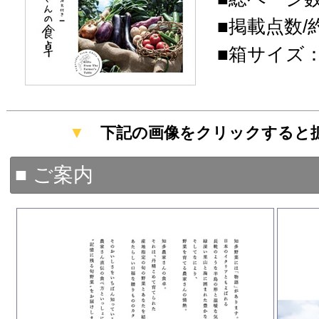
■掲載点数/
■箱サイズ：22
▼
下記の画像をクリックすると
■ ご案内