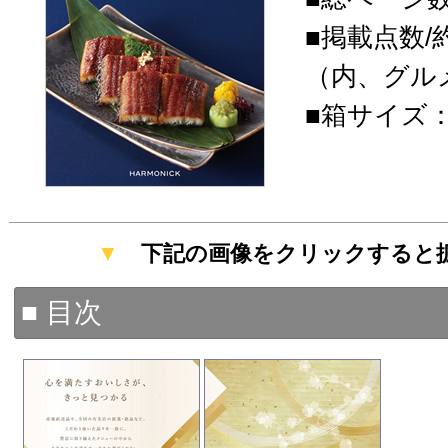
■掲載点数/約
（内、グルメ
■箱サイズ：19
▼
下記の画像をクリックすると
■ 目次