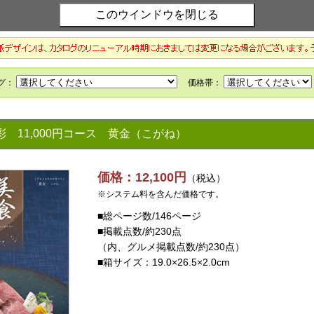
万彩
11,000円コース 黄金（こがね）
価格：12,100円
（税込）
※システム料を含んだ価格です。
■総ページ数/146ページ
■掲載点数/約230点
（内、グルメ掲載点数/約230点）
■箱サイズ：19.0×26.5×2.0cm