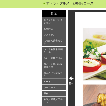
■
ア・ラ・グルメ 9,000円コース
目 次
スペシャルセレク
ション
名店の味
レストラン
にっぽん美食めぐ
り
いつでも簡単 時短
ミール
わたしの朝ごはん
おいしく食べる長
期保存食
おにぎりを楽しも
う！
ミート
シーフード
和食
お米／野菜／フル
ーツ