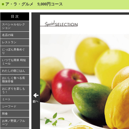
■
ア・ラ・グルメ 9,000円コース
目 次
スペシャルセレク
ション
名店の味
レストラン
にっぽん美食めぐ
り
いつでも簡単 時短
ミール
わたしの朝ごはん
おいしく食べる長
期保存食
おにぎりを楽しも
う！
ミート
シーフード
和食
お米／野菜／フル
ーツ